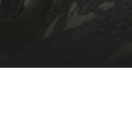
Grazie alla collaborazione con Deutsche Bank Easy,
puoi acquistare subito la tua bici preferita e dilazionare
il pagamento in comode rate, da 3 a 60 mesi, con un
piano pensato su misura per te.
E la parte migliore? È tutto semplicissimo:
Richiesta rapida e senza impegno.
Ti servono solo la carta d’identità e l’ultima busta
paga.