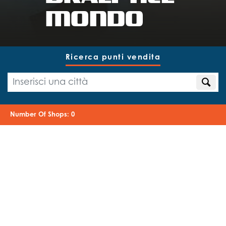
MONDO
Ricerca punti vendita
Number Of Shops
:
0